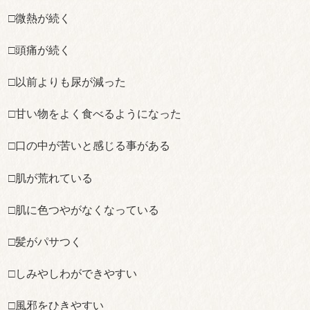
□微熱が続く
□頭痛が続く
□以前よりも尿が減った
□甘い物をよく食べるようになった
□口の中が苦いと感じる事がある
□肌が荒れている
□肌に色つやがなくなっている
□髪がパサつく
□しみやしわができやすい
□風邪をひきやすい