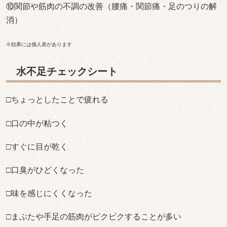
⑩関節や筋肉の不調の改善（腰痛・関節痛・足のつりの解
消）
※効果には個人差があります
水不足チェックシート
□ちょっとしたことで疲れる
□口の中が粘つく
□すぐに目が乾く
□口臭がひどくなった
□味を感じにくくなった
□まぶたや手足の筋肉がピクピクすることが多い