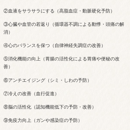
②血液をサラサラにする（高脂血症・動脈硬化予防）
③心臓や血管の若返り（循環器不調による動悸・頭痛の解
消）
④心のバランスを保つ（自律神経失調症の改善）
⑤消化機能の向上（胃腸の活性化による胃痛や便秘の改
善）
⑥アンチエイジング（シミ・しわの予防）
⑦冷えの改善（血行促進）
⑧脳の活性化（認知機能低下の予防・改善）
⑨免疫力向上（ガンや感染症の予防）