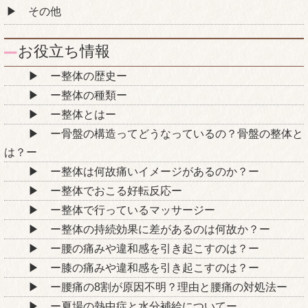
その他
お役立ち情報
ー整体の歴史ー
ー整体の種類ー
ー整体とはー
ー骨盤の構造ってどうなっているの？骨盤の整体と
は？ー
ー整体は何故痛いイメージがあるのか？ー
ー整体でおこる好転反応ー
ー整体で行っているマッサージー
ー整体の持続効果に差があるのは何故か？ー
ー腰の痛みや違和感を引き起こすのは？ー
ー膝の痛みや違和感を引き起こすのは？ー
ー腰痛の8割が原因不明？理由と腰痛の対処法ー
ー夏場の熱中症と水分補給についてー