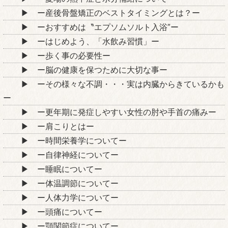
ー産後骨盤矯正のベストタイミングとは？ー
ーおすすめは〝エプソムソルト入浴″ー
ーはじめよう、「水飲み習慣」ー
ー歩く事の必要性ー
ー脳の健康を保つために大切な事ー
ーその様々な不調・・・実は内臓からきているかも
ー
ー更年期に発症しやすい女性の肘や手首の痛みー
ー肩こりとはー
ー時間栄養学についてー
ー自律神経についてー
ー睡眠についてー
ー体温調節についてー
ー人体力学についてー
ー頭痛についてー
ー顎関節症についてー