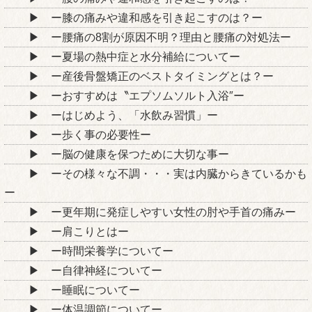
ー膝の痛みや違和感を引き起こすのは？ー
ー腰痛の8割が原因不明？理由と腰痛の対処法ー
ー夏場の熱中症と水分補給についてー
ー産後骨盤矯正のベストタイミングとは？ー
ーおすすめは〝エプソムソルト入浴″ー
ーはじめよう、「水飲み習慣」ー
ー歩く事の必要性ー
ー脳の健康を保つために大切な事ー
ーその様々な不調・・・実は内臓からきているかも
ー
ー更年期に発症しやすい女性の肘や手首の痛みー
ー肩こりとはー
ー時間栄養学についてー
ー自律神経についてー
ー睡眠についてー
ー体温調節についてー