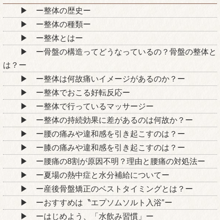
ー整体の歴史ー
ー整体の種類ー
ー整体とはー
ー骨盤の構造ってどうなっているの？骨盤の整体と
は？ー
ー整体は何故痛いイメージがあるのか？ー
ー整体でおこる好転反応ー
ー整体で行っているマッサージー
ー整体の持続効果に差があるのは何故か？ー
ー腰の痛みや違和感を引き起こすのは？ー
ー膝の痛みや違和感を引き起こすのは？ー
ー腰痛の8割が原因不明？理由と腰痛の対処法ー
ー夏場の熱中症と水分補給についてー
ー産後骨盤矯正のベストタイミングとは？ー
ーおすすめは〝エプソムソルト入浴″ー
ーはじめよう、「水飲み習慣」ー