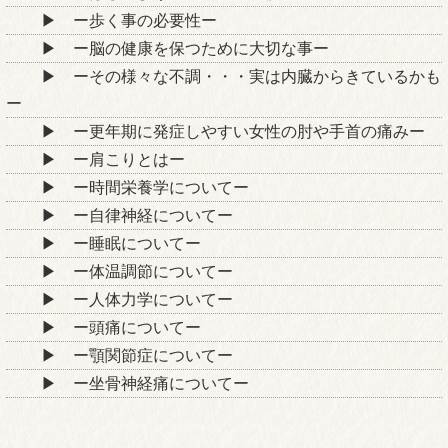
ー歩く事の必要性ー
ー脳の健康を保つために大切な事ー
ーその様々な不調・・・実は内臓からきているかも
ー
ー更年期に発症しやすい女性の肘や手首の痛みー
ー肩こりとはー
ー時間栄養学についてー
ー自律神経についてー
ー睡眠についてー
ー体温調節についてー
ー人体力学についてー
ー頭痛についてー
ー顎関節症についてー
ー坐骨神経痛についてー