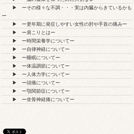
ーその様々な不調・・・実は内臓からきているかも
ー
ー更年期に発症しやすい女性の肘や手首の痛みー
ー肩こりとはー
ー時間栄養学についてー
ー自律神経についてー
ー睡眠についてー
ー体温調節についてー
ー人体力学についてー
ー頭痛についてー
ー顎関節症についてー
ー坐骨神経痛についてー