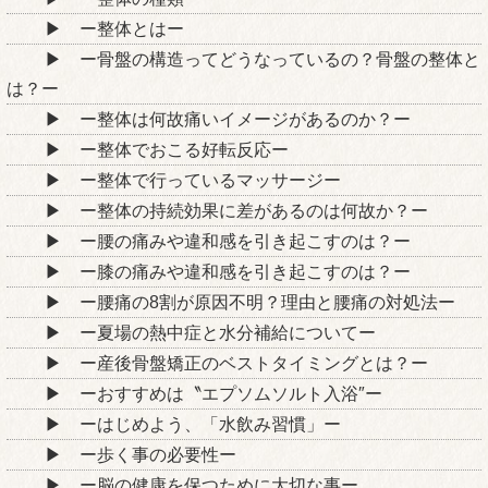
ー整体とはー
ー骨盤の構造ってどうなっているの？骨盤の整体と
は？ー
ー整体は何故痛いイメージがあるのか？ー
ー整体でおこる好転反応ー
ー整体で行っているマッサージー
ー整体の持続効果に差があるのは何故か？ー
ー腰の痛みや違和感を引き起こすのは？ー
ー膝の痛みや違和感を引き起こすのは？ー
ー腰痛の8割が原因不明？理由と腰痛の対処法ー
ー夏場の熱中症と水分補給についてー
ー産後骨盤矯正のベストタイミングとは？ー
ーおすすめは〝エプソムソルト入浴″ー
ーはじめよう、「水飲み習慣」ー
ー歩く事の必要性ー
ー脳の健康を保つために大切な事ー