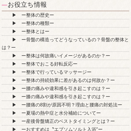
お役立ち情報
ー整体の歴史ー
ー整体の種類ー
ー整体とはー
ー骨盤の構造ってどうなっているの？骨盤の整体と
は？ー
ー整体は何故痛いイメージがあるのか？ー
ー整体でおこる好転反応ー
ー整体で行っているマッサージー
ー整体の持続効果に差があるのは何故か？ー
ー腰の痛みや違和感を引き起こすのは？ー
ー膝の痛みや違和感を引き起こすのは？ー
ー腰痛の8割が原因不明？理由と腰痛の対処法ー
ー夏場の熱中症と水分補給についてー
ー産後骨盤矯正のベストタイミングとは？ー
ーおすすめは〝エプソムソルト入浴″ー