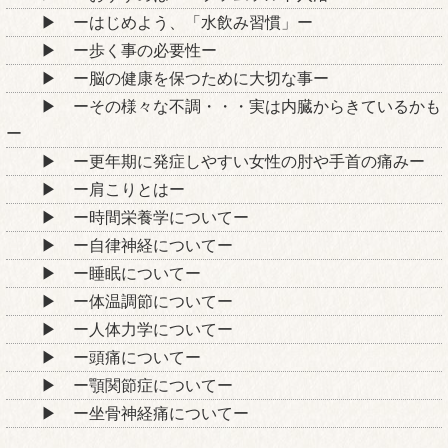
ーはじめよう、「水飲み習慣」ー
ー歩く事の必要性ー
ー脳の健康を保つために大切な事ー
ーその様々な不調・・・実は内臓からきているかも
ー
ー更年期に発症しやすい女性の肘や手首の痛みー
ー肩こりとはー
ー時間栄養学についてー
ー自律神経についてー
ー睡眠についてー
ー体温調節についてー
ー人体力学についてー
ー頭痛についてー
ー顎関節症についてー
ー坐骨神経痛についてー